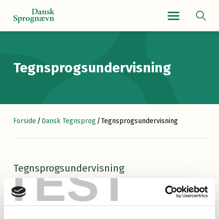
Navigationsmenu
Tegnsprogsundervisning
Forside
/
Dansk Tegnsprog
/
Tegnsprogsundervisning
TEST
Tegnsprogsundervisning
Listen over undervisningstilbud i dansk tegnsprog er rykket
til
dansktegnsprog.dk
.
Gå til listen over undervisningstilbud i dansk tegnsprog
.