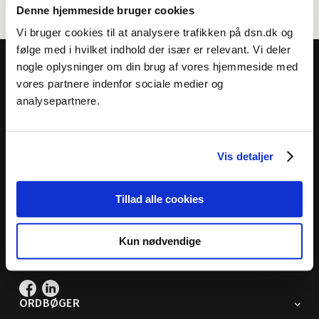
Denne hjemmeside bruger cookies
Vi bruger cookies til at analysere trafikken på dsn.dk og
følge med i hvilket indhold der især er relevant. Vi deler
nogle oplysninger om din brug af vores hjemmeside med
vores partnere indenfor sociale medier og
analysepartnere.
Dansk Sprognævn
Adelgade 119 B
Vis detaljer
5400 Bogense
Sproglige spørgsmål:
33 74 74 74
Tillad alle cookies
Andre henvendelser:
33 74 74 00
· adm@dsn.dk
Se også
Afdeling for Dansk Tegnsprog
Kun nødvendige
Vi findes også på sociale medier
ORDBØGER