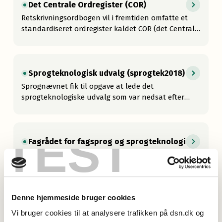
Det Centrale Ordregister (COR)
Retskrivningsordbogen vil i fremtiden omfatte et
standardiseret ordregister kaldet COR (det Centrale
Ordregister). Alle ord og bøjningsformer i
Retskrivningsordbogen får tildelt COR-numre. Klik
her for at se en interaktiv demonstration (på et
eksternt website).
Sprogteknologisk udvalg (sprogtek2018)
Sprognævnet fik til opgave at lede det
sprogteknologiske udvalg som var nedsat efter
ønske fra kulturministeren. Udvalget skulle
kortlægge de nuværende og fremtidige behov for at
benytte dansk i intelligente teknologier. Gå til
TEST
Sprogteknologisk udvalg.
Fagrådet for fagsprog og sprogteknologi
Sprognævnets fagråd for fagsprog og
sprogteknologi består af medlemmer med kontakt
til danske forskningsmiljøer og følger udviklingen
indenfor dansk sprogteknologi og
Denne hjemmeside bruger cookies
terminologiforskning.
Hvordan virker sprogteknologi?
Vi bruger cookies til at analysere trafikken på dsn.dk og