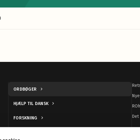
3
Ret
ORDBØGER
Nye
HJÆLP TIL DANSK
ROh
Det
FORSKNING
UDGIVELSER
 cookies