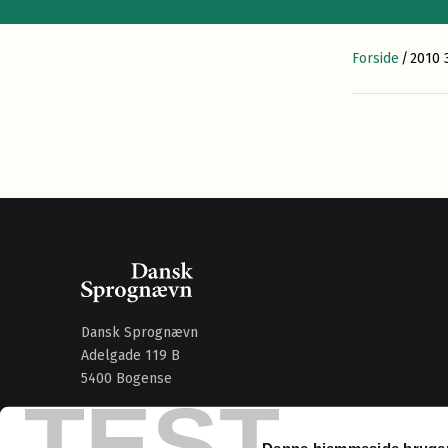
Forside
/
2010 
Dansk Sprognævn
Adelgade 119 B
5400 Bogense
TEST
Sproglige spørgsmål:
33 74 74 74
Denne hjemmeside bruger