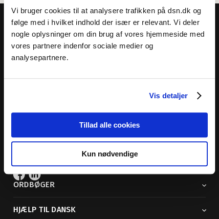
Vi bruger cookies til at analysere trafikken på dsn.dk og
følge med i hvilket indhold der især er relevant. Vi deler
nogle oplysninger om din brug af vores hjemmeside med
vores partnere indenfor sociale medier og
analysepartnere.
Dansk Sprognævn
Adelgade 119 B
5400 Bogense
Vis detaljer
Sproglige spørgsmål:
33 74 74 74
Andre henvendelser:
33 74 74 00
· adm@dsn.dk
Tillad alle cookies
Se også
Afdeling for Dansk Tegnsprog
Kun nødvendige
Vi findes også på sociale medier
ORDBØGER
HJÆLP TIL DANSK