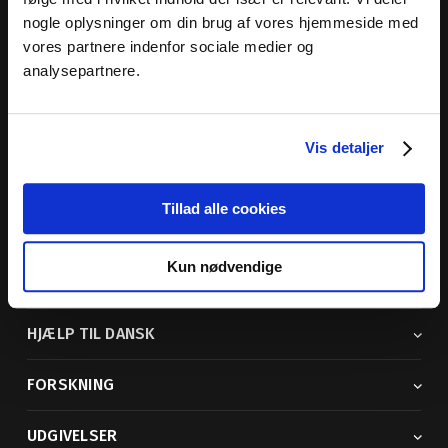
nogle oplysninger om din brug af vores hjemmeside med
Dansk Sprognævn
vores partnere indenfor sociale medier og
Adelgade 119 B
analysepartnere.
5400 Bogense
Sproglige spørgsmål:
33 74 74 74
Vis detaljer
Andre henvendelser:
33 74 74 00
· adm@dsn.dk
Se også
Afdeling for Dansk Tegnsprog
Tillad alle cookies
Vi findes også på sociale medier
Kun nødvendige
ORDBØGER
HJÆLP TIL DANSK
FORSKNING
UDGIVELSER