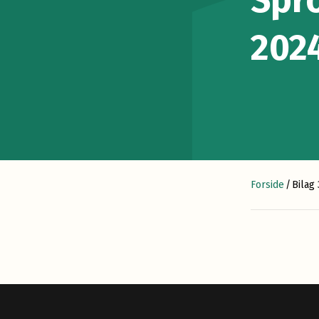
Spr
202
Forside
/
Bilag