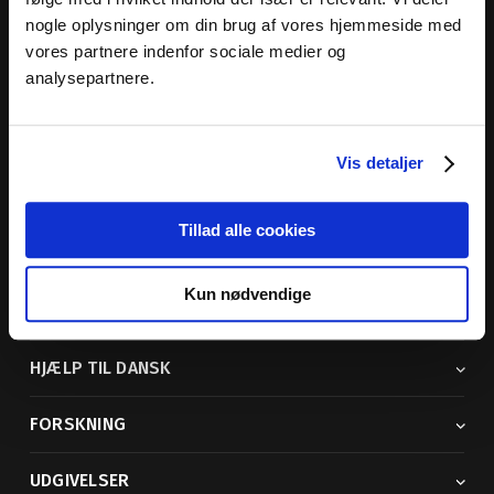
nogle oplysninger om din brug af vores hjemmeside med
Dansk Sprognævn
vores partnere indenfor sociale medier og
Adelgade 119 B
analysepartnere.
5400 Bogense
Sproglige spørgsmål:
33 74 74 74
Vis detaljer
Andre henvendelser:
33 74 74 00
· adm@dsn.dk
Se også
Afdeling for Dansk Tegnsprog
Tillad alle cookies
Vi findes også på sociale medier
Kun nødvendige
ORDBØGER
HJÆLP TIL DANSK
FORSKNING
UDGIVELSER