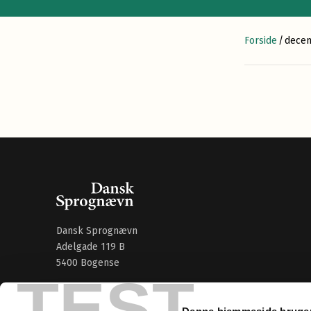
Forside
/
dece
Dansk Sprognævn
Adelgade 119 B
5400 Bogense
TEST
Sproglige spørgsmål:
33 74 74 74
Denne hjemmeside bruger