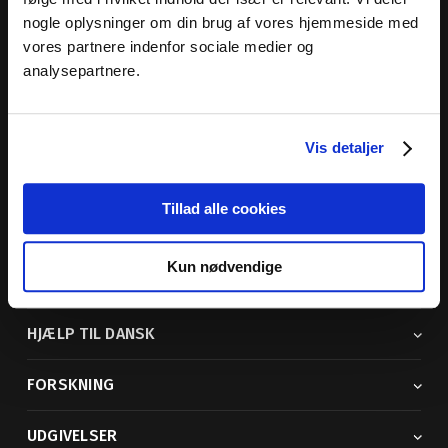
nogle oplysninger om din brug af vores hjemmeside med
Dansk Sprognævn
vores partnere indenfor sociale medier og
Adelgade 119 B
analysepartnere.
5400 Bogense
Sproglige spørgsmål:
33 74 74 74
Vis detaljer
Andre henvendelser:
33 74 74 00
· adm@dsn.dk
Se også
Afdeling for Dansk Tegnsprog
Tillad alle cookies
Vi findes også på sociale medier
Kun nødvendige
ORDBØGER
HJÆLP TIL DANSK
FORSKNING
UDGIVELSER