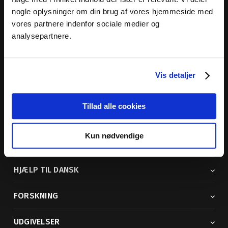
nogle oplysninger om din brug af vores hjemmeside med
Dansk Sprognævn
vores partnere indenfor sociale medier og
Adelgade 119 B
analysepartnere.
5400 Bogense
Sproglige spørgsmål:
33 74 74 74
Vis detaljer
Andre henvendelser:
33 74 74 00
· adm@dsn.dk
Se også
Afdeling for Dansk Tegnsprog
Tillad alle cookies
Vi findes også på sociale medier
Kun nødvendige
ORDBØGER
HJÆLP TIL DANSK
FORSKNING
UDGIVELSER