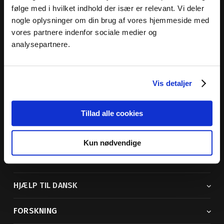
følge med i hvilket indhold der især er relevant. Vi deler
nogle oplysninger om din brug af vores hjemmeside med
vores partnere indenfor sociale medier og
Dansk Sprognævn
analysepartnere.
Adelgade 119 B
5400 Bogense
Vis detaljer
Sproglige spørgsmål:
33 74 74 74
Andre henvendelser:
33 74 74 00
· adm@dsn.dk
Se også
Afdeling for Dansk Tegnsprog
Tillad alle cookies
Vi findes også på sociale medier
Kun nødvendige
ORDBØGER
HJÆLP TIL DANSK
FORSKNING