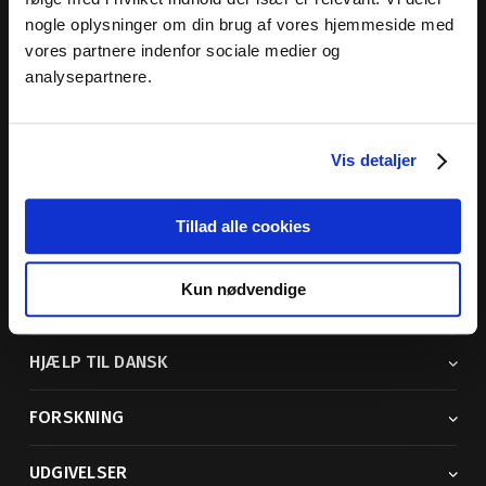
nogle oplysninger om din brug af vores hjemmeside med
Dansk Sprognævn
vores partnere indenfor sociale medier og
Adelgade 119 B
analysepartnere.
5400 Bogense
Sproglige spørgsmål:
33 74 74 74
Vis detaljer
Andre henvendelser:
33 74 74 00
· adm@dsn.dk
Se også
Afdeling for Dansk Tegnsprog
Tillad alle cookies
Vi findes også på sociale medier
Kun nødvendige
ORDBØGER
HJÆLP TIL DANSK
FORSKNING
UDGIVELSER