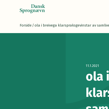
Forside
/
ola i breivega klarspraksgevinstar av saml
11.1.2021
ola 
klar