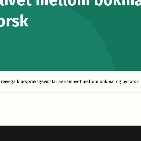
livet mellom bokma
orsk
 breivega klarspraksgevinstar av samlivet mellom bokmal og nynorsk