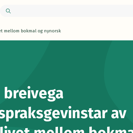
ivet mellom bokmal og nynorsk
i breivega
spraksgevinstar av