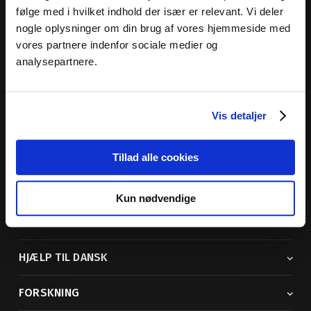
følge med i hvilket indhold der især er relevant. Vi deler
nogle oplysninger om din brug af vores hjemmeside med
vores partnere indenfor sociale medier og
Dansk Sprognævn
analysepartnere.
Adelgade 119 B
5400 Bogense
Vis detaljer
Sproglige spørgsmål:
33 74 74 74
Andre henvendelser:
33 74 74 00
· adm@dsn.dk
Se også
Afdeling for Dansk Tegnsprog
Tillad alle cookies
Vi findes også på sociale medier
Kun nødvendige
ORDBØGER
HJÆLP TIL DANSK
FORSKNING