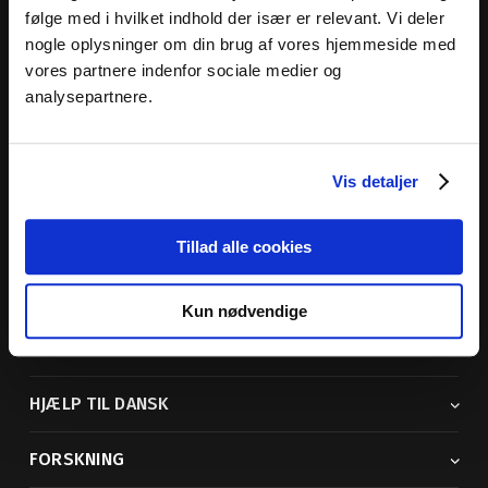
følge med i hvilket indhold der især er relevant. Vi deler
nogle oplysninger om din brug af vores hjemmeside med
vores partnere indenfor sociale medier og
Dansk Sprognævn
analysepartnere.
Adelgade 119 B
5400 Bogense
Vis detaljer
Sproglige spørgsmål:
33 74 74 74
Andre henvendelser:
33 74 74 00
· adm@dsn.dk
Se også
Afdeling for Dansk Tegnsprog
Tillad alle cookies
Vi findes også på sociale medier
Kun nødvendige
ORDBØGER
HJÆLP TIL DANSK
FORSKNING