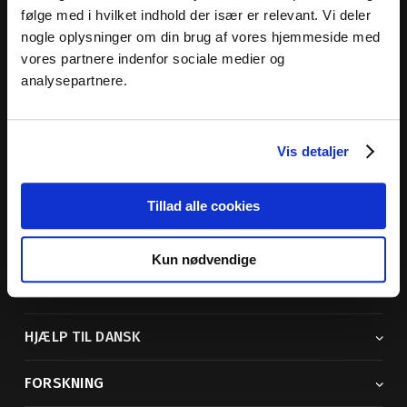
følge med i hvilket indhold der især er relevant. Vi deler
nogle oplysninger om din brug af vores hjemmeside med
vores partnere indenfor sociale medier og
Dansk Sprognævn
analysepartnere.
Adelgade 119 B
5400 Bogense
Vis detaljer
Sproglige spørgsmål:
33 74 74 74
Andre henvendelser:
33 74 74 00
· adm@dsn.dk
Se også
Afdeling for Dansk Tegnsprog
Tillad alle cookies
Vi findes også på sociale medier
Kun nødvendige
ORDBØGER
HJÆLP TIL DANSK
FORSKNING