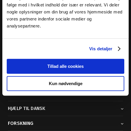
følge med i hvilket indhold der især er relevant. Vi deler
nogle oplysninger om din brug af vores hjemmeside med
vores partnere indenfor sociale medier og
Dansk Sprognævn
analysepartnere.
Adelgade 119 B
5400 Bogense
Vis detaljer
Sproglige spørgsmål:
33 74 74 74
Andre henvendelser:
33 74 74 00
· adm@dsn.dk
Se også
Afdeling for Dansk Tegnsprog
Tillad alle cookies
Vi findes også på sociale medier
Kun nødvendige
ORDBØGER
HJÆLP TIL DANSK
FORSKNING