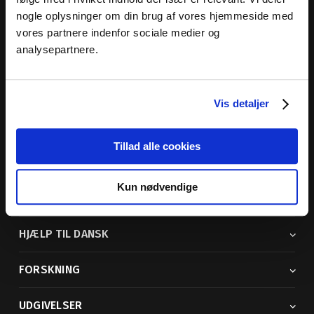
nogle oplysninger om din brug af vores hjemmeside med
Dansk Sprognævn
vores partnere indenfor sociale medier og
Adelgade 119 B
analysepartnere.
5400 Bogense
Sproglige spørgsmål:
33 74 74 74
Vis detaljer
Andre henvendelser:
33 74 74 00
· adm@dsn.dk
Se også
Afdeling for Dansk Tegnsprog
Tillad alle cookies
Vi findes også på sociale medier
Kun nødvendige
ORDBØGER
HJÆLP TIL DANSK
FORSKNING
UDGIVELSER