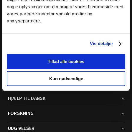
nogle oplysninger om din brug af vores hjemmeside med
Dansk Sprognævn
vores partnere indenfor sociale medier og
Adelgade 119 B
analysepartnere.
5400 Bogense
Sproglige spørgsmål:
33 74 74 74
Vis detaljer
Andre henvendelser:
33 74 74 00
· adm@dsn.dk
Se også
Afdeling for Dansk Tegnsprog
Tillad alle cookies
Vi findes også på sociale medier
Kun nødvendige
ORDBØGER
HJÆLP TIL DANSK
FORSKNING
UDGIVELSER