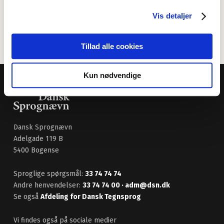
identiske, men løsningerne varierer naturligvis alt efter om
man sætter startkomma eller ej.
Vis detaljer
Se i øvrigt
kommareglerne i Retskrivningsordbogen
.
Tillad alle cookies
Kun nødvendige
Dansk Sprognævn
Adelgade 119 B
5400 Bogense
Sproglige spørgsmål:
33 74 74 74
Andre henvendelser:
33 74 74 00
· adm@dsn.dk
Se også
Afdeling for Dansk Tegnsprog
Vi findes også på sociale medier