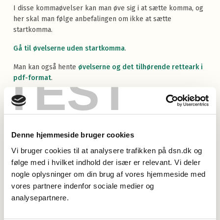
I disse kommaøvelser kan man øve sig i at sætte komma, og
her skal man følge anbefalingen om ikke at sætte
startkomma.
Gå til øvelserne uden startkomma
.
Man kan også hente
øvelserne og det tilhørende retteark i
TEST
pdf-format
.
Øvelser med startkomma (“grammatisk
komma”)
Denne hjemmeside bruger cookies
I disse kommaøvelser kan man øve sig i at sætte komma
efter reglerne med startkomma.
Vi bruger cookies til at analysere trafikken på dsn.dk og
følge med i hvilket indhold der især er relevant. Vi deler
Gå til øvelserne med startkomma
.
nogle oplysninger om din brug af vores hjemmeside med
Man kan også hente
øvelserne og det tilhørende retteark i
vores partnere indenfor sociale medier og
pdf-format
.
analysepartnere.
Bemærk at øvelserne i de forskellige kommaøvelser er