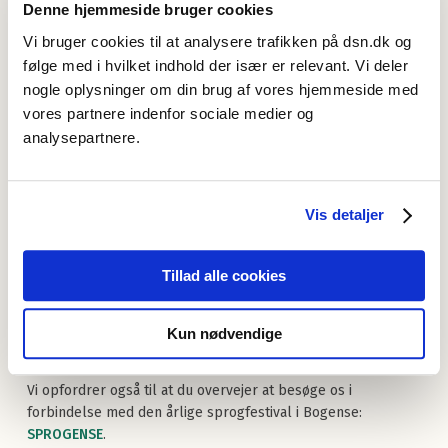
Denne hjemmeside bruger cookies
en introduktion til Dansk Sprognævn og dets opgaver
Vi bruger cookies til at analysere trafikken på dsn.dk og
en rundvisning i nævnets ordsamling over dansk;
følge med i hvilket indhold der især er relevant. Vi deler
ordsamlingen er kulturarv og daterer sig tilbage fra 1955
nogle oplysninger om din brug af vores hjemmeside med
en introduktion til processen med at indsamle nye ord og
vores partnere indenfor sociale medier og
en workshop med at hitte på og foreslå nye ord til dansk
analysepartnere.
en demonstration af Dansk Sprognævns værktøjer til at
blive en bedre sprogbruger: hjemmesider og
sproghjælp
Vis detaljer
en diskussion om et fagligt emne, fx emojis og sproget,
billeder (på sociale medier) og sprog, engelske ord i
dansk, bandeord.
Tillad alle cookies
Hvis du underviser i dansk og ønsker at besøge os, så
kontakt videnskabelig kommunikationskoordinator Johanne
Kun nødvendige
Niclasen Mortensen på
jnm@dsn.dk
for at lave en aftale.
Vi opfordrer også til at du overvejer at besøge os i
forbindelse med den årlige sprogfestival i Bogense:
SPROGENSE
.