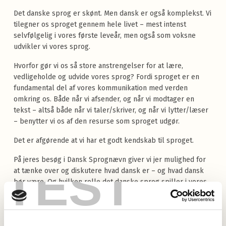
Det danske sprog er skønt. Men dansk er også komplekst. Vi
tilegner os sproget gennem hele livet – mest intenst
selvfølgelig i vores første leveår, men også som voksne
udvikler vi vores sprog.
Hvorfor gør vi os så store anstrengelser for at lære,
vedligeholde og udvide vores sprog? Fordi sproget er en
fundamental del af vores kommunikation med verden
omkring os. Både når vi afsender, og når vi modtager en
tekst – altså både når vi taler/skriver, og når vi lytter/læser
– benytter vi os af den resurse som sproget udgør.
Det er afgørende at vi har et godt kendskab til sproget.
På jeres besøg i Dansk Sprognævn giver vi jer mulighed for
TEST
at tænke over og diskutere hvad dansk er – og hvad dansk
bør være. Og hvilken rolle det danske sprog spiller i vores
liv.
Et besøg i Dansk Sprognævn kan indeholde: