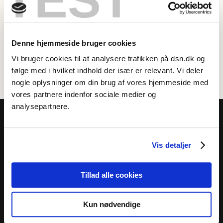
TEST
Dansk Sprognævn. Hun arbejder bl.a. med at producere
indhold til Sprognævnets SoMe-kanaler samt med at
opdatere Sprognævnets ordsamling.
Denne hjemmeside bruger cookies
Ansat ved Dansk Sprognævn siden august 2022.
Vi bruger cookies til at analysere trafikken på dsn.dk og
E-mail: kam efterfulgt af @dsn.dk
følge med i hvilket indhold der især er relevant. Vi deler
nogle oplysninger om din brug af vores hjemmeside med
vores partnere indenfor sociale medier og
analysepartnere.
Vis detaljer
Dansk Sprognævn
Adelgade 119 B
Tillad alle cookies
5400 Bogense
Kun nødvendige
Sproglige spørgsmål:
33 74 74 74
Andre henvendelser:
33 74 74 00
· adm@dsn.dk