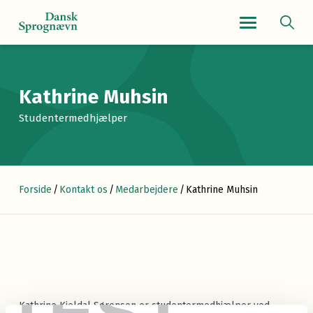
Navigationsmenu
Kathrine Muhsin
Studentermedhjælper
Forside
/
Kontakt os
/
Medarbejdere
/
Kathrine Muhsin
Kathrine Kjeldal Sørensen er studentermedhjælper ved