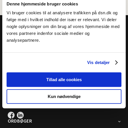
Denne hjemmeside bruger cookies
Vi bruger cookies til at analysere trafikken på dsn.dk og
følge med i hvilket indhold der især er relevant. Vi deler
nogle oplysninger om din brug af vores hjemmeside med
vores partnere indenfor sociale medier og
analysepartnere.
Dansk Sprognævn
Adelgade 119 B
Vis detaljer
5400 Bogense
Sproglige spørgsmål:
33 74 74 74
Tillad alle cookies
Andre henvendelser:
33 74 74 00
· adm@dsn.dk
Se også
Afdeling for Dansk Tegnsprog
Kun nødvendige
Vi findes også på sociale medier
ORDBØGER