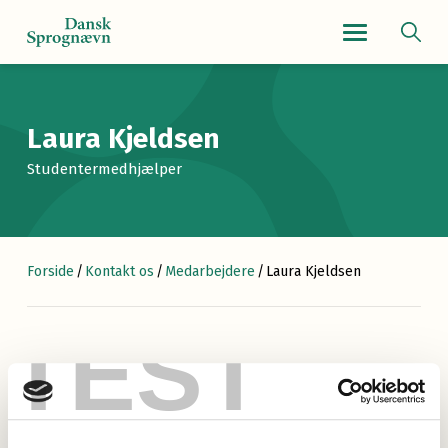
Navigationsmenu
Laura Kjeldsen
Studentermedhjælper
Forside
/
Kontakt os
/
Medarbejdere
/
Laura Kjeldsen
TEST
Laura er bachelorstuderende i dansk ved Københavns
Universitet.
Ansat ved Dansk Sprognævn siden august 2024