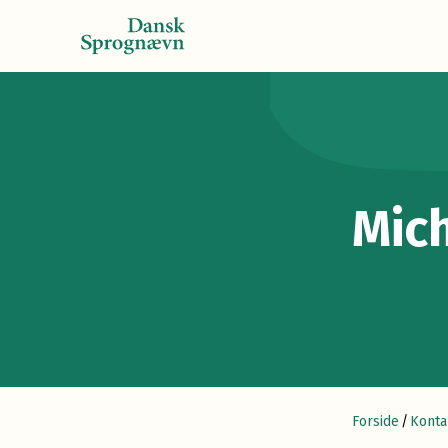
Mic
Forside
/
Konta