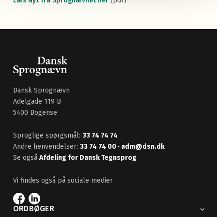
Læs Nyt fra Sprognævnet her
(pdf)
Dansk Sprognævn
Adelgade 119 B
5400 Bogense
Sproglige spørgsmål:
33 74 74 74
Andre henvendelser:
33 74 74 00
· adm@dsn.dk
Se også
Afdeling for Dansk Tegnsprog
Vi findes også på sociale medier
ORDBØGER