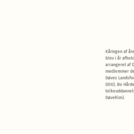
Kåringen af år
blev i år afhol
arrangeret af 
medlemmer der
Døves Landsfo
DDU), Bo Hårde
tolkeuddannels
Døvefilm).