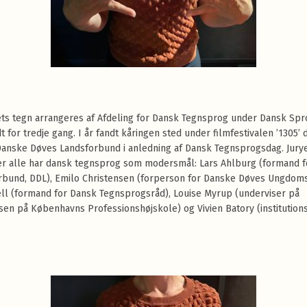
ets tegn arrangeres af Afdeling for Dansk Tegnsprog under Dansk Sp
dt for tredje gang. I år fandt kåringen sted under filmfestivalen ’1305’ 
Danske Døves Landsforbund i anledning af Dansk Tegnsprogsdag. Jurye
 alle har dansk tegnsprog som modersmål: Lars Ahlburg (formand f
rbund, DDL), Emilo Christensen (forperson for Danske Døves Ungdom
ll (formand for Dansk Tegnsprogsråd), Louise Myrup (underviser på
en på Københavns Professionshøjskole) og Vivien Batory (institution