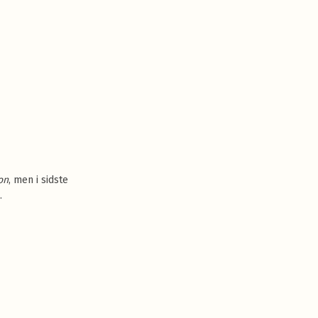
on
, men i sidste
.