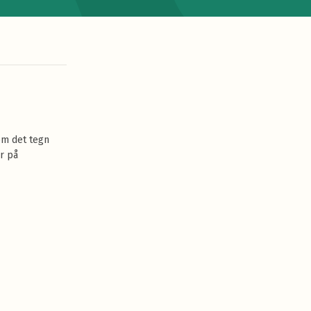
om det tegn
ar på