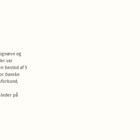
rognævn og
der var
n bestod af 5
or Danske
sforbund,
sleder på