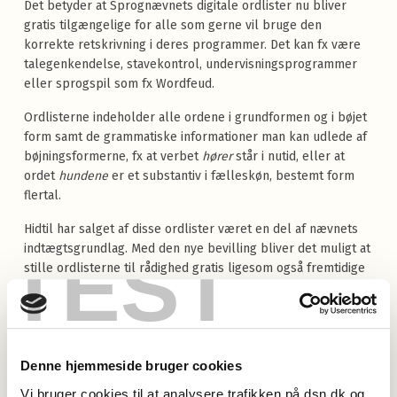
Det betyder at Sprognævnets digitale ordlister nu bliver
gratis tilgængelige for alle som gerne vil bruge den
korrekte retskrivning i deres programmer. Det kan fx være
talegenkendelse, stavekontrol, undervisningsprogrammer
eller sprogspil som fx Wordfeud.
Ordlisterne indeholder alle ordene i grundformen og i bøjet
form samt de grammatiske informationer man kan udlede af
bøjningsformerne, fx at verbet
hører
står i nutid, eller at
ordet
hundene
er et substantiv i fælleskøn, bestemt form
flertal.
Hidtil har salget af disse ordlister været en del af nævnets
TEST
indtægtsgrundlag. Med den nye bevilling bliver det muligt at
stille ordlisterne til rådighed gratis ligesom også fremtidige
forbedringer af ordbogens indhold vil være frit tilgængelige.
Frikøbet gælder kun ordlisterne og ikke selve
Retskrivningsordbogen i trykt eller elektronisk form. Her vil
man fortsat skulle indgå en licensaftale for at sælge
Denne hjemmeside bruger cookies
Retskrivningsordbogen som værk, fx i en ordbogsportal.
Vi bruger cookies til at analysere trafikken på dsn.dk og