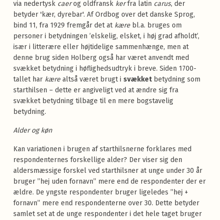
via nedertysk
caer
og oldfransk
ker
fra latin
carus
, der
betyder 'kær, dyrebar'. Af Ordbog over det danske Sprog,
bind 11, fra 1929 fremgår det at
kære
bl.a. bruges om
personer i betydningen ’elskelig, elsket, i høj grad afholdt’,
især i litterære eller højtidelige sammenhænge, men at
denne brug siden Holberg også har været anvendt med
svækket betydning i høflighedsudtryk i breve. Siden 1700-
tallet har
kære
altså været brugt i
svækket
betydning som
starthilsen – dette er angiveligt ved at ændre sig fra
svækket betydning tilbage til en mere bogstavelig
betydning.
Alder og køn
Kan variationen i brugen af starthilsnerne forklares med
respondenternes forskellige alder? Der viser sig den
aldersmæssige forskel ved starthilsner at unge under 30 år
bruger ”hej uden fornavn” mere end de respondenter der er
ældre. De yngste respondenter bruger ligeledes ”hej +
fornavn” mere end respondenterne over 30. Dette betyder
samlet set at de unge respondenter i det hele taget bruger