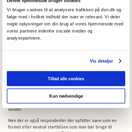
Denne hjemmeside bruger cookies
Kære
Vi bruger cookies til at analysere trafikken på dsn.dk og
”Kære + fornavn” bruger undersøgelsens respondenter
følge med i hvilket indhold der især er relevant. Vi deler
mest til
ældre slægtninge
, og dette resultat kan ligeledes
nogle oplysninger om din brug af vores hjemmeside med
ses afspejlet i nogle af undersøgelsens kommentarer der
vores partnere indenfor sociale medier og
betoner at der skal være et følelsesmæssigt forhold
analysepartnere.
mellem personer der indleder deres e-mails med
kære
:
”Kære” er kun til
elskede
personer.
Vis detaljer
Jeg bruger “kære + fornavn” til mennesker, som jeg er
følelsesmæssigt
relateret til.
Tillad alle cookies
Bryder mig ikke om at modtage mails/breve fra offentlige
myndigheder og lignende, hvor man skriver ”kære”
– det er
for
intimt
, de kender mig jo ikke.
Kun nødvendige
Det virker
falsk
på mig at skrive “kære” til nogen jeg ikke
kender.
Men der er også respondenter der opfatter
kære
som en
formel eller neutral starthilsen som man bør bruge til