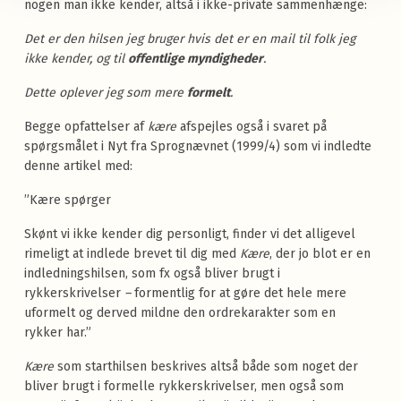
nogen man ikke kender, altså i ikke-private sammenhænge:
Det er den hilsen jeg bruger hvis det er en mail til folk jeg
ikke kender, og til
offentlige myndigheder
.
Dette oplever jeg som mere
formelt
.
Begge opfattelser af
kære
afspejles også i svaret på
spørgsmålet i Nyt fra Sprognævnet (1999/4) som vi indledte
denne artikel med:
”Kære spørger
Skønt vi ikke kender dig personligt, finder vi det alligevel
rimeligt at indlede brevet til dig med
Kære
, der jo blot er en
indledningshilsen, som fx også bliver brugt i
rykkerskrivelser
–
formentlig for at gøre det hele mere
uformelt og derved mildne den ordrekarakter som en
rykker har.”
Kære
som starthilsen beskrives altså både som noget der
bliver brugt i formelle rykkerskrivelser, men også som