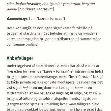
Mine
bedsteforældre
, den "gamle" generation, benytter
denne.
[om ”kære + fornavn”]
Gammeldags.
[om ”kære + fornavn
”
]
Hvad køn angår, er der ingen signifikante forskelle på
brugen af starthilsner. Det betyder at mænd og kvinder i
vores undersøgelse bruger starthilsnerne på samme måde
og i samme omfang.
Anbefalinger
Undersøgelsen af starthilsner i e-mails har altså vist os at
”hej uden fornavn” og ”kære + fornavn” er hilsner man helst
bruger i private sammenhænge, mens ”hej + fornavn” kan gå
til både private og ikke-private modtagere. Desuden har det
vist sig at
hej
er en ungdomsmarkør, og at
kære
er en
ældremarkør. At
hej
bruges af unge og til unge, og at
kære
bruges af ældre og til ældre, afspejler sandsynligvis en
igangværende sproglig udvikling hvor
kære
tidligere blev
brugt med svækket betydning, mens man i højere grad i dag