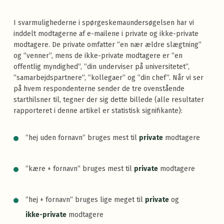
I svarmulighederne i spørgeskemaundersøgelsen har vi
inddelt modtagerne af e-mailene i private og ikke-private
modtagere. De private omfatter ”en nær ældre slægtning”
og ”venner”, mens de ikke-private modtagere er ”en
offentlig myndighed”, ”din underviser på universitetet”,
”samarbejdspartnere”, ”kollegaer” og ”din chef”. Når vi ser
på hvem respondenterne sender de tre ovenstående
starthilsner til, tegner der sig dette billede (alle resultater
rapporteret i denne artikel er statistisk signifikante):
”hej uden fornavn” bruges mest til
private
modtagere
”kære + fornavn” bruges mest til
private
modtagere
”hej + fornavn” bruges lige meget til
private
og
ikke-private
modtagere