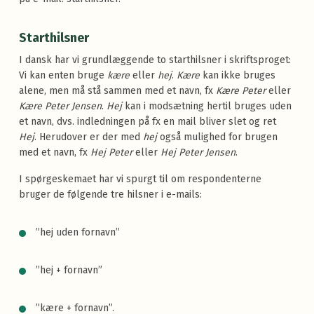
Starthilsner
I dansk har vi grundlæggende to starthilsner i skriftsproget:
Vi kan enten bruge
kære
eller
hej
.
Kære
kan ikke bruges
alene, men må stå sammen med et navn, fx
Kære Peter
eller
Kære Peter Jensen
.
Hej
kan i modsætning hertil bruges uden
et navn, dvs. indledningen på fx en mail bliver slet og ret
Hej
. Herudover er der med
hej
også mulighed for brugen
med et navn, fx
Hej Peter
eller
Hej Peter Jensen
.
I spørgeskemaet har vi spurgt til om respondenterne
bruger de følgende tre hilsner i e-mails:
”hej uden fornavn”
”hej + fornavn”
”kære + fornavn”.