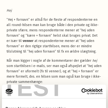
Hej
”Hej + fornavn” er altså for de fleste af respondenterne en
all round-hilsen man kan bruge både i den private og ikke-
private sfære, mens respondenterne mener at ”hej uden
fornavn” og ”kære + fornavn” helst skal bruges privat. Det
er især til
venner
at respondenterne mener at ”hej uden
fornavn” er den rigtige starthilsen, mens der er mindre
tilslutning til ”hej uden fornavn” til fx en ældre slægtning.
Når man kigger i nogle af de kommentarer der gælder
hej
som starthilsen i e-mails, ser man også afspejlet at ”hej uden
fornavn” er uformelt (fx til venner), og at ”hej + fornavn” er
TEST
mere formelt, dvs. en hilsen som man også kan bruge i ikke-
private sammenhænge:
‘Hej’ er i min optik en meget
uformel indledning
.
Anvendelse af fornavn [+ ”hej”] er for mig mere
formelt
.