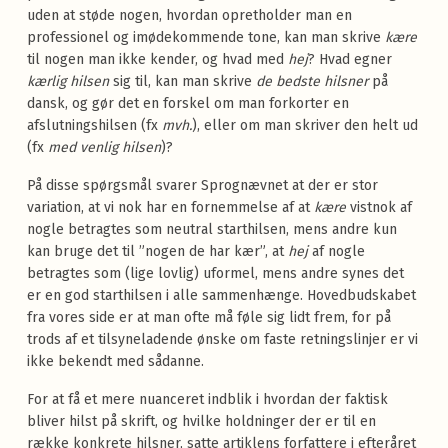
uden at støde nogen, hvordan opretholder man en
professionel og imødekommende tone, kan man skrive
kære
til nogen man ikke kender, og hvad med
hej
? Hvad egner
kærlig hilsen
sig til, kan man skrive
de bedste hilsner
på
dansk, og gør det en forskel om man forkorter en
afslutningshilsen (fx
mvh.
), eller om man skriver den helt ud
(fx
med venlig hilsen
)?
På disse spørgsmål svarer Sprognævnet at der er stor
variation, at vi nok har en fornemmelse af at
kære
vistnok af
nogle betragtes som neutral starthilsen, mens andre kun
kan bruge det til ”nogen de har kær”, at
hej
af nogle
betragtes som (lige lovlig) uformel, mens andre synes det
er en god starthilsen i alle sammenhænge. Hovedbudskabet
fra vores side er at man ofte må føle sig lidt frem, for på
trods af et tilsyneladende ønske om faste retningslinjer er vi
ikke bekendt med sådanne.
For at få et mere nuanceret indblik i hvordan der faktisk
bliver hilst på skrift, og hvilke holdninger der er til en
række konkrete hilsner, satte artiklens forfattere i efteråret