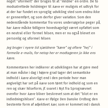
noget ”uformelt” der bruges til at ”mildne” en ordre. De to
modsatrettede holdninger til
kære
er muligvis et udtryk for
at der har fundet en sproglig udvikling sted som endnu ikke
er gennemført, og som derfor giver variation. Som den
nedenstående kommentar fra vores undersøgelse peger på,
har
kære
måske tidligere hovedsageligt været opfattet som
en neutral eller formel hilsen, men er nu også blevet en
personlig og uformel hilsen:
Jeg bruger i nyere tid sjældnere ”kære” og oftere ”hej” i
formelle e-mails, for netop her er modtageren jo ikke ens
kære.
Kommentaren her indikerer at udviklingen har at gøre med
at man måske i dag i højere grad tager det semantiske
indhold i
kære
alvorligt end i den periode hvor man
angiveligt har set på
kære
som tømt for indhold og som en
ren og skær hilseform, jf. svaret i Nyt fra Sprognævnet
ovenfor hvor
kære
bliver beskrevet som at det ”blot er en
indledningshilsen”.
Kære
er ifølge Den Danske Ordbog den
bestemte form af adjektivet
kær
, som er kommet ind i dansk