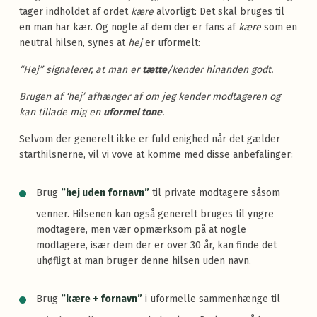
tager indholdet af ordet
kære
alvorligt: Det skal bruges til
en man har kær. Og nogle af dem der er fans af
kære
som en
neutral hilsen, synes at
hej
er uformelt:
“Hej” signalerer, at man er
tætte
/kender hinanden godt.
Brugen af ‘hej’ afhænger af om jeg kender modtageren og
kan tillade mig en
uformel tone
.
Selvom der generelt ikke er fuld enighed når det gælder
starthilsnerne, vil vi vove at komme med disse anbefalinger:
Brug
”hej uden fornavn”
til private modtagere såsom
venner. Hilsenen kan også generelt bruges til yngre
modtagere, men vær opmærksom på at nogle
modtagere, især dem der er over 30 år, kan finde det
uhøfligt at man bruger denne hilsen uden navn.
Brug
”kære + fornavn”
i uformelle sammenhænge til