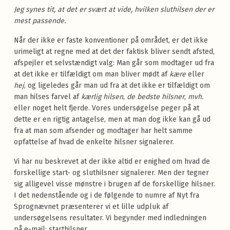
Jeg synes tit, at det er svært at vide, hvilken sluthilsen der er
mest passende.
Når der ikke er faste konventioner på området, er det ikke
urimeligt at regne med at det der faktisk bliver sendt afsted,
afspejler et selvstændigt valg: Man går som modtager ud fra
at det ikke er tilfældigt om man bliver mødt af
kære
eller
hej
, og ligeledes går man ud fra at det ikke er tilfældigt om
man hilses farvel af
kærlig hilsen
,
de bedste hilsner
,
mvh.
eller noget helt fjerde. Vores undersøgelse peger på at
dette er en rigtig antagelse, men at man dog ikke kan gå ud
fra at man som afsender og modtager har helt samme
opfattelse af hvad de enkelte hilsner signalerer.
Vi har nu beskrevet at der ikke altid er enighed om hvad de
forskellige start- og sluthilsner signalerer. Men der tegner
sig alligevel visse mønstre i brugen af de forskellige hilsner.
I det nedenstående og i de følgende to numre af Nyt fra
Sprognævnet præsenterer vi et lille udpluk af
undersøgelsens resultater. Vi begynder med indledningen
på e-mail: starthilsner.