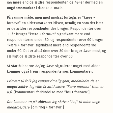
hej
mere end de ældre respondenter, og
hej
er dermed en
ungdomsmarkør
i danske e-mails.
På samme måde, men med modsat fortegn, er ”kære +
fornavn” en aldersmarkeret hilsen, nemlig en som det især
er de
ældre
respondenter der bruger. Respondenter over
30 år bruger ”kære + fornavn” signifikant mere end
respondenterne under 30, og respondenter over 60 bruger
”kære + fornavn” signifikant mere end respondenterne
under 60. Det er altså dem over 30 der bruger
kære
mest, og
særligt de ældste respondenter over 60.
At starthilsnerne
hej
og
kære
signalerer noget med alder,
kommer også frem i respondenternes kommentarer:
Primært til folk jeg kender rimelig godt, medmindre de er
meget ældre
. Jeg ville fx altid skrive "Kære mormor" (hun er
83).
[kommentar i forbindelse med ”hej + fornavn”]
Det kommer an på
alderen
. Jeg skriver "hej" til mine unge
medarbejdere.
[om ”hej + fornavn”]