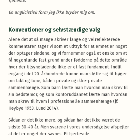
tjeneste.
En anglicistisk form jeg ikke bryder mig om.
Konventioner og selvstændige valg
Alene det at så mange skriver lange og velreflekterede
kommentarer, tager vi som et udtryk for at emnet er noget
der optager sindene, og vi fornemmer også et ønske om at
få nogenlunde fast grund under fødderne på dette område
hvor der tilsyneladende ikke er et fast fundament. Indtil
engang i det 20. århundrede kunne man støtte sig til bøger
om takt og tone, både i private og ikke-private
sammenhænge. Som barn lærte man hvordan man skrev til
sin bedstemor, og som kontoruddannet lærte man hvordan
man skrev til hvem i professionelle sammenhænge (jf.
Høybye 1953, Lund 2014).
Sådan er det ikke mere, og sådan har det ikke været de
sidste 30-40 år. Men svarene i vores undersøgelse afspejler
at det er noget der savnes. Et hjertesuk: