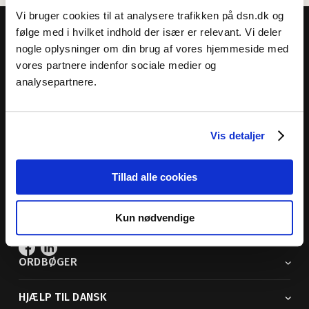
Vi bruger cookies til at analysere trafikken på dsn.dk og
følge med i hvilket indhold der især er relevant. Vi deler
nogle oplysninger om din brug af vores hjemmeside med
vores partnere indenfor sociale medier og
analysepartnere.
Dansk Sprognævn
Adelgade 119 B
5400 Bogense
Vis detaljer
Sproglige spørgsmål:
33 74 74 74
Andre henvendelser:
33 74 74 00
· adm@dsn.dk
Tillad alle cookies
Se også
Afdeling for Dansk Tegnsprog
Kun nødvendige
Vi findes også på sociale medier
ORDBØGER
HJÆLP TIL DANSK