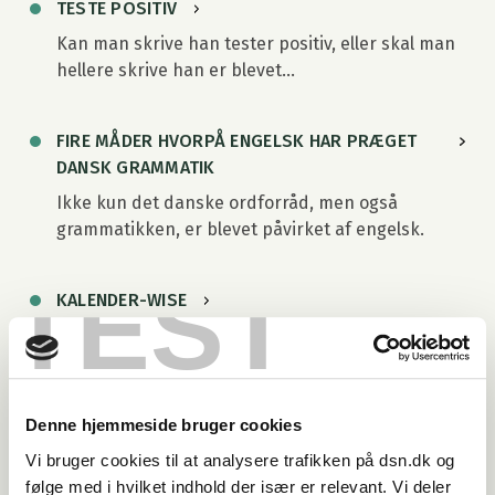
TESTE POSITIV
Kan man skrive han tester positiv, eller skal man
hellere skrive han er blevet…
FIRE MÅDER HVORPÅ ENGELSK HAR PRÆGET
DANSK GRAMMATIK
Ikke kun det danske ordforråd, men også
grammatikken, er blevet påvirket af engelsk.
TEST
KALENDER-WISE
Det engelske suffiks -wise ser ud til at være på
vej ind i dansk,…
Denne hjemmeside bruger cookies
BEDRE END SIT RYGTE
Vi bruger cookies til at analysere trafikken på dsn.dk og
Om brugen af hans/hendes versus sin i
følge med i hvilket indhold der især er relevant. Vi deler
sammenligningskonstruktioner.