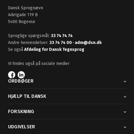
Dansk Sprognævn
Adelgade 119 B
5400 Bogense
Sproglige spørgsmål:
33 74 74 74
Andre henvendelser:
33 74 74 00
· adm@dsn.dk
Se også
Afdeling for Dansk Tegnsprog
Vi findes også på sociale medier
ORDBØGER
HJÆLP TIL DANSK
FORSKNING
UDGIVELSER