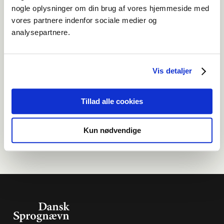
nogle oplysninger om din brug af vores hjemmeside med
vores partnere indenfor sociale medier og
NY UDGIVELSE
analysepartnere.
Dansk Retskrivning. Bogstav - Lyd - Bogstav
Vis detaljer
SPØRG OS
Hindbær og brombær; Folkeret; Indbyggere i
Tillad alle cookies
Belarus
Kun nødvendige
REDAKTIONELT