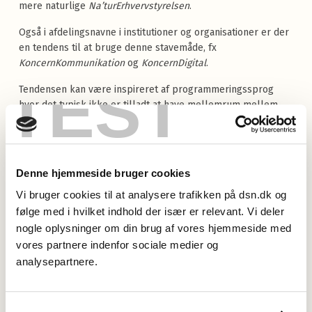
mere naturlige
Na’turErhvervsty­
relsen
.
Også i afdelingsnavne i institutioner og organisationer er der
en tendens til at bruge denne stavemåde, fx
KoncernKommunikation
og
Kon
cernDigital
.
TEST
Tendensen kan være inspireret af programmeringssprog
hvor det typisk ikke er tilladt at have mellemrum mellem
leddene i et sammensat variabelnavn eller en funktion. Det
kan også være tilskyndet af grafikerne, som ofte forholder
sig endog meget frit til den gældende retskrivning af hensyn
til det kunstneriske udtryk. Sidst, men ikke mindst, kan
Denne hjemmeside bruger cookies
ønsket om at tydeliggøre en evt. forkortelse også spille ind.
Vi bruger cookies til at analysere trafikken på dsn.dk og
følge med i hvilket indhold der især er relevant. Vi deler
nogle oplysninger om din brug af vores hjemmeside med
vores partnere indenfor sociale medier og
analysepartnere.