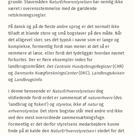
grunde. Stavemåden
NaturErhvervstyrelsen
har nemlig ikke
været i overensstemmelse med de gældende
retskrivningsregler.
På dansk og på de fleste andre sprog er det normalt ikke
tilladt at blande store og små bogstaver på den måde. Når
det alligevel sker, ses det typisk i navne som er lange og
komplekse, formentlig fordi man mener at det så er
nemmere at læse, eller fordi det tydeliggør hvordan navnet
forkortes. Der er flere eksempler inden for
landbrugsområdet:
Det Centrale HusdyrbrugsRe
gister
(CHR)
og
Danmarks KvægforskningsCenter
(DKC),
LandbrugsAvisen
og
LandbrugsInfo
.
I denne henseende er
NaturErhvervstyrelsen
dog
vildledende fordi ordet er sammensat af
naturerhverv
(dvs.
’landbrug og fiskeri’) og
styrelse
, ikke af
natur
og
erhvervstyrelse
. Det store bogstav står med andre ord ikke
ved den mest overordnede sammensætningsfuge.
Formentlig er det derfor styrelsens medarbejdere kunne
finde på at kalde den
NaturEr’hvervstyrelsen
i stedet for det