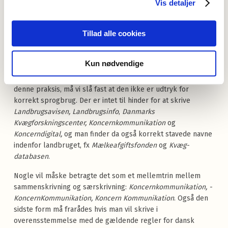
Vis detaljer
Store bogstaver midt i et
ord kan også ses på gamle
Tillad alle cookies
skilte, her Brødregade i
Randers.
Kun nødvendige
Uanset hvilke gode intentioner der måtte ligge til grund for
denne praksis, må vi slå fast at den ikke er udtryk for
korrekt sprogbrug. Der er intet til hinder for at skrive
Landbrugsavisen, Land­b
rugsinfo
,
Danmarks
Kvægforskningscenter, Kon
cernkommunikation
og
Koncerndigital,
og man finder da også korrekt stavede navne
indenfor landbruget, fx
Mælkeafgiftsfonden
og
Kvæg­
databasen
.
Nogle vil måske betragte det som et mellemtrin mellem
sammenskrivning og særskrivning:
Koncernkommunikation, ­
KoncernKom­
munikation,­ Koncern Kommunikation
. Også den
sidste form må frarådes hvis man vil skrive i
overensstemmelse med de gældende regler for dansk