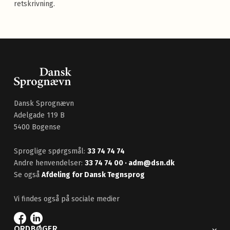
retskrivning.
Dansk Sprognævn
Adelgade 119 B
5400 Bogense
Sproglige spørgsmål:
33 74 74 74
Andre henvendelser:
33 74 74 00
· adm@dsn.dk
Se også
Afdeling for Dansk Tegnsprog
Vi findes også på sociale medier
ORDBØGER