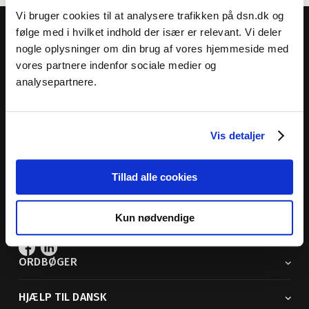
Vi bruger cookies til at analysere trafikken på dsn.dk og
følge med i hvilket indhold der især er relevant. Vi deler
nogle oplysninger om din brug af vores hjemmeside med
vores partnere indenfor sociale medier og
analysepartnere.
Dansk Sprognævn
Adelgade 119 B
5400 Bogense
Vis detaljer
Sproglige spørgsmål:
33 74 74 74
Andre henvendelser:
33 74 74 00
· adm@dsn.dk
Tillad alle cookies
Se også
Afdeling for Dansk Tegnsprog
Kun nødvendige
Vi findes også på sociale medier
ORDBØGER
HJÆLP TIL DANSK