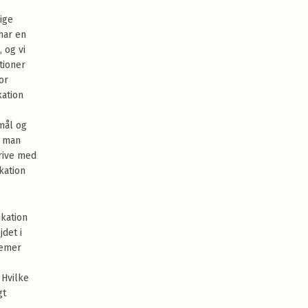
ige
har en
, og vi
tioner
or
kation
mål og
r man
krive med
kation
kation
det i
lemer
 Hvilke
gt