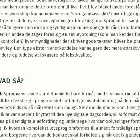
ved myndigheden. Seminardeltagerne havde mange forskellige bud p
man kan komme dette problem til livs. Det blev blandt andet foreslå
er en workshop kunne udnævne en "sprogambassadør" i hver faggrup
ørge for at de nye skrivevejledninger blev fulgt op. Sprogambassadø
gså fungere som en sprogkyndig man kunne spørge til råds i konkret
ner. En anden deltager foreslog en smileyordning (som man kender fr
kontrollen) hvor myndigheder der skriver gode tekster, bliver belø
smiley. Den type ekstern anerkendelse kunne gøre det mere attraktiv
dere og ledelse at fokusere på tekstkvalitet.
VAD SÅ?
k Sprognævns side var det umiddelbare formål med seminarerne at f
dblik i tekst- og sprogarbejdet i offentlige institutioner og på den må
nets indsats så målrettet som muligt. Selv om de emner som trængt
ikke var specielt knyttet til den nye digitale dagsorden, vil vi fortsat 
us på den digitale udfordring og undersøge hvordan oplysninger formi
, fx hvordan komplekst lovsprog omformes til alment forståeligt sp
lare borgerne hvordan de konkret skal forholde sig når det fx gælde