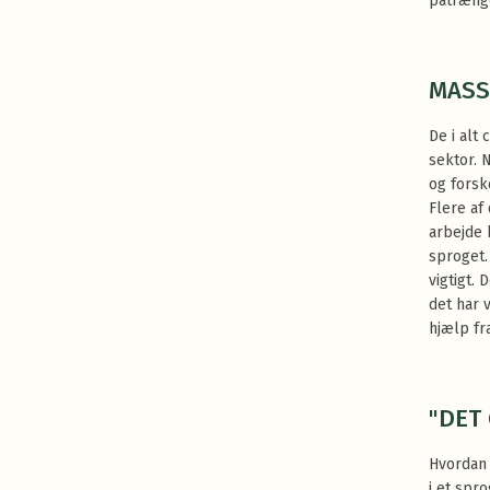
påtræng
MASS
De i alt
sektor. 
og forsk
Flere af
arbejde 
sproget.
vigtigt.
det har 
hjælp fr
"DET
Hvordan 
i et spr