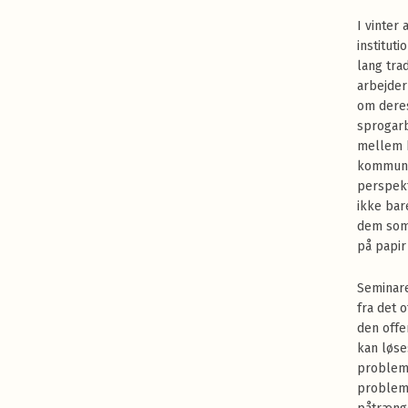
I vinter
institut
lang trad
arbejder
om deres
sprogarb
mellem b
kommuni
perspekt
ikke bar
dem som
på papir
Seminare
fra det 
den offe
kan løse
probleme
probleme