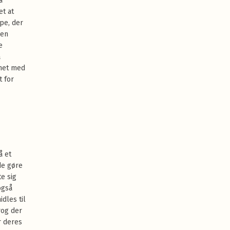
å
et at
pe, der
ren
e
a
nnet med
t for
å et
de gøre
e sig
også
dles til
rog der
r deres