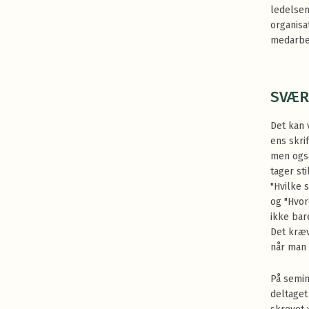
ledelsen
organisat
medarbe
SVÆR
Det kan 
ens skri
men ogs
tager st
"Hvilke 
og "Hvor
ikke bar
Det kræ
når man 
På semin
deltaget