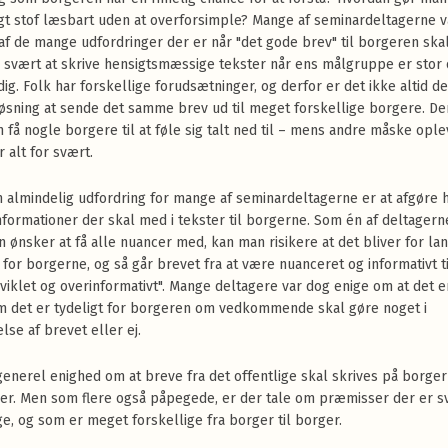
gt stof læsbart uden at overforsimple? Mange af seminardeltagerne v
af de mange udfordringer der er når "det gode brev" til borgeren skal
x svært at skrive hensigtsmæssige tekster når ens målgruppe er stor
ig. Folk har forskellige forudsætninger, og derfor er det ikke altid d
øsning at sende det samme brev ud til meget forskellige borgere. 
n få nogle borgere til at føle sig talt ned til – mens andre måske ople
 alt for svært.
 almindelig udfordring for mange af seminardeltagerne er at afgøre 
formationer der skal med i tekster til borgerne. Som én af deltagern
n ønsker at få alle nuancer med, kan man risikere at det bliver for la
t for borgerne, og så går brevet fra at være nuanceret og informativt ti
viklet og overinformativt". Mange deltagere var dog enige om at det 
om det er tydeligt for borgeren om vedkommende skal gøre noget i
lse af brevet eller ej.
generel enighed om at breve fra det offentlige skal skrives på borge
r. Men som flere også påpegede, er der tale om præmisser der er s
e, og som er meget forskellige fra borger til borger.