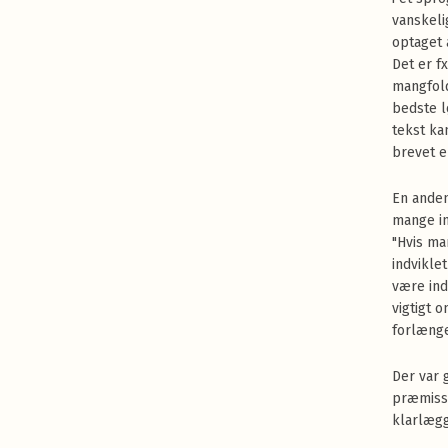
vanskeli
optaget 
Det er f
mangfold
bedste l
tekst ka
brevet er
En anden
mange in
"Hvis ma
indvikle
være ind
vigtigt 
forlænge
Der var 
præmisse
klarlægg