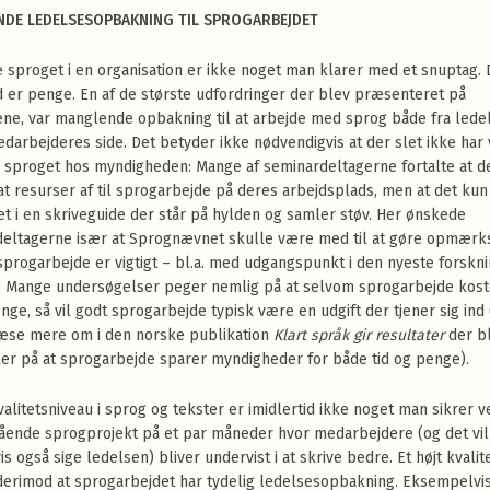
DE LEDELSESOPBAKNING TIL SPROGARBEJDET
 sproget i en organisation er ikke noget man klarer med et snuptag. 
tid er penge. En af de største udfordringer der blev præsenteret på
ne, var manglende opbakning til at arbejde med sprog både fra lede
darbejderes side. Det betyder ikke nødvendigvis at der slet ikke har
 sproget hos myndigheden: Mange af seminardeltagerne fortalte at 
at resurser af til sprogarbejde på deres arbejdsplads, men at det kun
et i en skriveguide der står på hylden og samler støv. Her ønskede
deltagerne især at Sprognævnet skulle være med til at gøre opmær
sprogarbejde er vigtigt – bl.a. med udgangspunkt i den nyeste forskn
 Mange undersøgelser peger nemlig på at selvom sprogarbejde kost
enge, så vil godt sprogarbejde typisk være en udgift der tjener sig ind
æse mere om i den norske publikation
Klart språk gir resultater
der bl
r på at sprogarbejde sparer myndigheder for både tid og penge).
kvalitetsniveau i sprog og tekster er imidlertid ikke noget man sikrer v
ående sprogprojekt på et par måneder hvor medarbejdere (og det vil
is også sige ledelsen) bliver undervist i at skrive bedre. Et højt kvali
erimod at sprogarbejdet har tydelig ledelsesopbakning. Eksempelvi