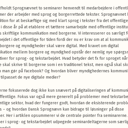
 afholdt Sprognævnet to seminarer henvendt til medarbejdere i offentl
ioner der arbejder med sprog og borgerrettede tekster. Sprognævnet 
ition for at beskæftige sig med klart sprog i tekster fra det offentlige
 i disse år på at etablere et tættere samarbejde med offentlige institu
 skriftlige kommunikation med borgerne. Vi interesserer os særligt f
ejdet i det offentlige for tiden fordi der nu er krav om at al kommuni
orgere og myndigheder skal være digital. Med kravet om digital
kation mellem borgere og myndighed opstår der nemlig nye spørgs
iver for sprog- og tekstarbejdet. Hvad betyder det fx for sproget nå
e skal skrive til borgerne som i en traditionel tekst, men også skal s
 man gør på Facebook? Og hvordan bliver myndighedernes kommuni
 tilpasset de nye digitale medier?
rne fokuserede dog ikke kun snævert på digitaliseringen af kommuni
offentlige. Fokus var også mere generelt på problemer med tekstarbej
ntlige sektor, hvad der fungerer godt, hvordan de eksisterende prob
s – og hvordan Dansk Sprognævn kan bidrage til løsninger på disse
r. Her i artiklen opsummerer vi de centrale pointer fra seminarerne.
r i sprog- og tekstarbejdet udpegede seminardeltagerne som særli