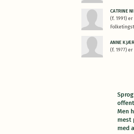
CATRINE N
(f. 1991) 
Folketings
ANNE KJÆ
(f. 1977) 
Sprog
offent
Men h
mest 
med a