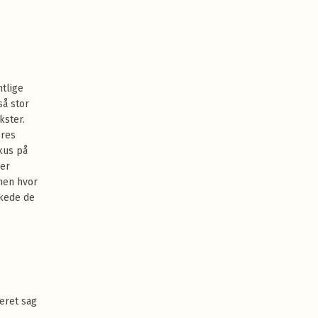
ntlige
så stor
kster.
eres
kus på
 er
 men hvor
skede de
.
eret sag