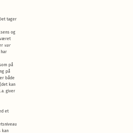
Det tager
lsens og
 været
der
var
 har
ksom på
ing på
er både
 (det kan
.a. giver
ed et
tetsniveau
s kan