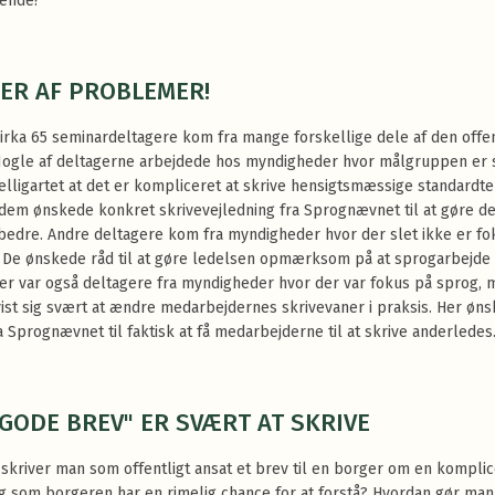
ende?
ER AF PROBLEMER!
 cirka 65 seminardeltagere kom fra mange forskellige dele af den offe
Nogle af deltagerne arbejdede hos myndigheder hvor målgruppen er 
elligartet at det er kompliceret at skrive hensigtsmæssige standardte
 dem ønskede konkret skrivevejledning fra Sprognævnet til at gøre d
bedre. Andre deltagere kom fra myndigheder hvor der slet ikke er fo
 De ønskede råd til at gøre ledelsen opmærksom på at sprogarbejde
 Der var også deltagere fra myndigheder hvor der var fokus på sprog,
vist sig svært at ændre medarbejdernes skrivevaner i praksis. Her øn
a Sprognævnet til faktisk at få medarbejderne til at skrive anderledes
 GODE BREV" ER SVÆRT AT SKRIVE
skriver man som offentligt ansat et brev til en borger om en komplic
og som borgeren har en rimelig chance for at forstå? Hvordan gør man