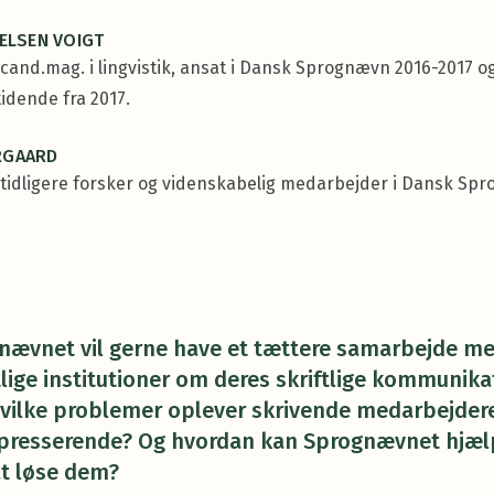
IELSEN VOIGT
er cand.mag. i lingvistik, ansat i Dansk Sprognævn 2016-2017 o
tidende fra 2017.
RGAARD
er tidligere forsker og videnskabelig medarbejder i Dansk Sp
nævnet vil gerne have et tættere samarbejde m
lige institutioner om deres skriftlige kommunika
vilke problemer oplever skrivende medarbejder
presserende? Og hvordan kan Sprognævnet hjæl
t løse dem?