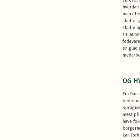
skrevet 
hvordan 
man eft
skulle s
skulle o
situatio
fødevare
en glad 
medarbej
OG H
Fra Dans
bedre in
Sprognæv
mest på, 
have fok
borgerne
kan fork