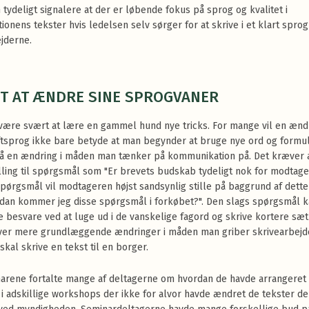
 tydeligt signalere at der er løbende fokus på sprog og kvalitet i
ionens tekster hvis ledelsen selv sørger for at skrive i et klart sprog 
jderne.
T AT ÆNDRE SINE SPROGVANER
være svært at lære en gammel hund nye tricks. For mange vil en ændr
ftsprog ikke bare betyde at man begynder at bruge nye ord og formul
å en ændring i måden man tænker på kommunikation på. Det kræver 
illing til spørgsmål som "Er brevets budskab tydeligt nok for modtage
spørgsmål vil modtageren højst sandsynlig stille på baggrund af dette
dan kommer jeg disse spørgsmål i forkøbet?". Den slags spørgsmål 
e besvare ved at luge ud i de vanskelige fagord og skrive kortere sæt
ver mere grundlæggende ændringer i måden man griber skrivearbejd
skal skrive en tekst til en borger.
arene fortalte mange af deltagerne om hvordan de havde arrangeret 
 i adskillige workshops der ikke for alvor havde ændret de tekster de