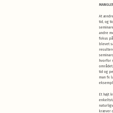
MANGLEN
At ændre
tid, og 
seminare
andre me
fokus på
blevet s
resulter
seminar
hvorfor 
området.
tid og p
man fx l
eksemple
Et højt 
enkeltst
naturligv
kræver d