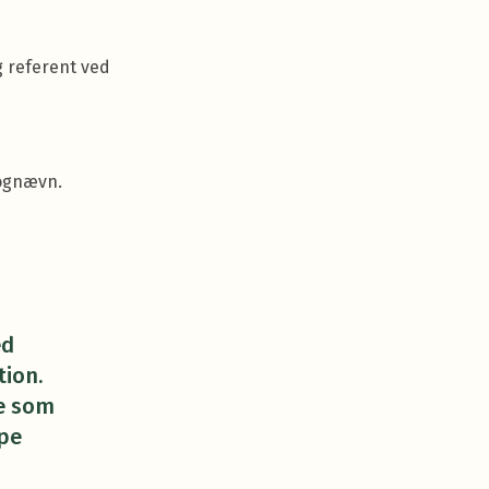
g referent ved
rognævn.
ed
tion.
e som
pe