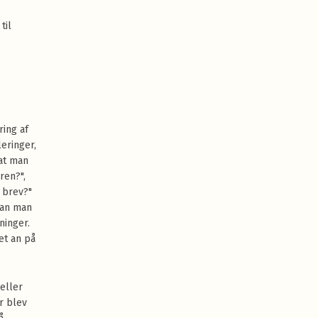
til
ing af
eringer,
at man
ren?",
 brev?"
kan man
ninger.
et an på
eller
r blev