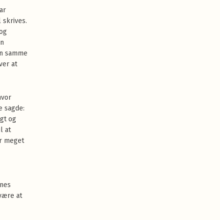
ar
 skrives.
 og
en
Den samme
ver at
hvor
e sagde:
ngt og
l at
er meget
rnes
være at