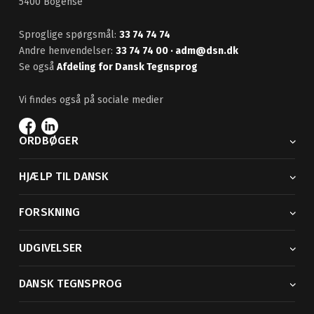
5400 Bogense
Sproglige spørgsmål:
33 74 74 74
Andre henvendelser:
33 74 74 00
· adm@dsn.dk
Se også
Afdeling for Dansk Tegnsprog
Vi findes også på sociale medier
ORDBØGER
HJÆLP TIL DANSK
FORSKNING
UDGIVELSER
DANSK TEGNSPROG