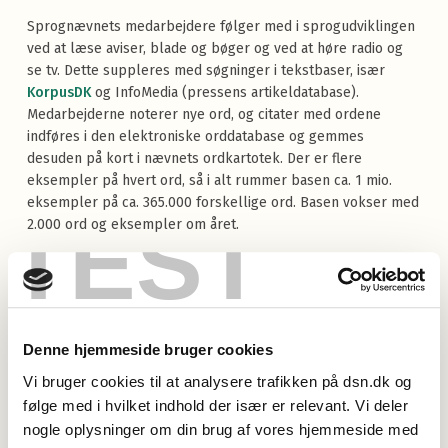
Sprognævnets medarbejdere følger med i sprogudviklingen
ved at læse aviser, blade og bøger og ved at høre radio og
se tv. Dette suppleres med søgninger i tekstbaser, især
KorpusDK
og InfoMedia (pressens artikeldatabase).
Medarbejderne noterer nye ord, og citater med ordene
indføres i den elektroniske orddatabase og gemmes
desuden på kort i nævnets ordkartotek. Der er flere
eksempler på hvert ord, så i alt rummer basen ca. 1 mio.
eksempler på ca. 365.000 forskellige ord. Basen vokser med
TEST
2.000 ord og eksempler om året.
Orddatabasen er en slags levende ordbog der viser vigtige
sider af det danske sprogs udvikling siden midten af
1950'erne. Ordbasen giver et billede af hvilke ord der faktisk
bliver brugt i dansk, uden at der ved indsamlingen bliver
Denne hjemmeside bruger cookies
taget stilling til om de enkelte ord er gode eller dårlige,
korrekte eller ukorrekte. Der er altså ikke tale om at nye
Vi bruger cookies til at analysere trafikken på dsn.dk og
ord bliver godkendt ved at Sprognævnet tager dem med i
følge med i hvilket indhold der især er relevant. Vi deler
ordbasen.
nogle oplysninger om din brug af vores hjemmeside med