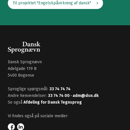
Til projektet "Engelskpåvirkning af dansk"
Dansk Sprognævn
Adelgade 119 B
5400 Bogense
Sproglige spørgsmål:
33 74 74 74
Andre henvendelser:
33 74 74 00
· adm@dsn.dk
Se også
Afdeling for Dansk Tegnsprog
Vi findes også på sociale medier