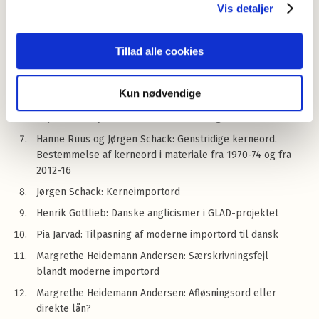
opløsning
Vis detaljer
Philip Diderichsen: Tidslinjen: Dansk Sprognævns n-
gram-viewer
Tillad alle cookies
Margrethe Heidemann Andersen: Moderne importord i
retskrivningsordbøgerne
Kun nødvendige
Jørgen Nørby Jensen: Antallet og arten af moderne
importord i Nye ord i dansk 1955 til i dag
Hanne Ruus og Jørgen Schack: Genstridige kerneord.
Bestemmelse af kerneord i materiale fra 1970-74 og fra
2012-16
Jørgen Schack: Kerneimportord
Henrik Gottlieb: Danske anglicismer i GLAD-projektet
Pia Jarvad: Tilpasning af moderne importord til dansk
Margrethe Heidemann Andersen: Særskrivningsfejl
blandt moderne importord
Margrethe Heidemann Andersen: Afløsningsord eller
direkte lån?