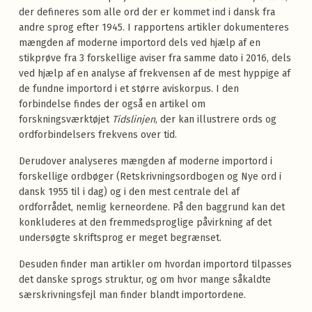
der defineres som alle ord der er kommet ind i dansk fra
andre sprog efter 1945. I rapportens artikler dokumenteres
mængden af moderne importord dels ved hjælp af en
stikprøve fra 3 forskellige aviser fra samme dato i 2016, dels
ved hjælp af en analyse af frekvensen af de mest hyppige af
de fundne importord i et større aviskorpus. I den
forbindelse findes der også en artikel om
forskningsværktøjet
Tidslinjen
, der kan illustrere ords og
ordforbindelsers frekvens over tid.
Derudover analyseres mængden af moderne importord i
forskellige ordbøger (Retskrivningsordbogen og Nye ord i
dansk 1955 til i dag) og i den mest centrale del af
ordforrådet, nemlig kerneordene. På den baggrund kan det
konkluderes at den fremmedsproglige påvirkning af det
undersøgte skriftsprog er meget begrænset.
Desuden finder man artikler om hvordan importord tilpasses
det danske sprogs struktur, og om hvor mange såkaldte
særskrivningsfejl man finder blandt importordene.