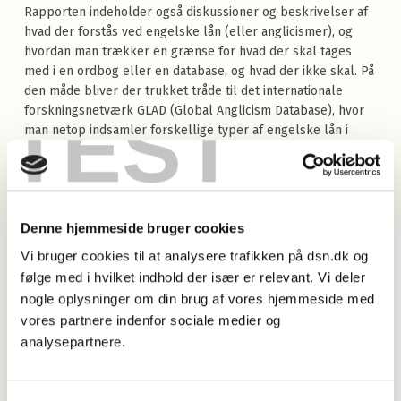
Rapporten indeholder også diskussioner og beskrivelser af
hvad der forstås ved engelske lån (eller anglicismer), og
hvordan man trækker en grænse for hvad der skal tages
med i en ordbog eller en database, og hvad der ikke skal. På
den måde bliver der trukket tråde til det internationale
TEST
forskningsnetværk GLAD (Global Anglicism Database), hvor
man netop indsamler forskellige typer af engelske lån i
forskellige sprog. Endelig indeholder rapporten også et
historisk tilbageblik i form af en artikel om danske
importord før 1300 og deres efterliv i nutidsdansk.
Denne hjemmeside bruger cookies
Rapporten indeholder følgende artikler:
Vi bruger cookies til at analysere trafikken på dsn.dk og
følge med i hvilket indhold der især er relevant. Vi deler
Margrethe Heidemann Andersen: Hvad er moderne
importord? Om de metodiske og teoretiske overvejelser
nogle oplysninger om din brug af vores hjemmeside med
bag excerperingen af moderne importord
vores partnere indenfor sociale medier og
analysepartnere.
Margrethe Heidemann Andersen: Moderne importord i
danske aviser
Philip Diderichsen: Moderne importord over tid i høj