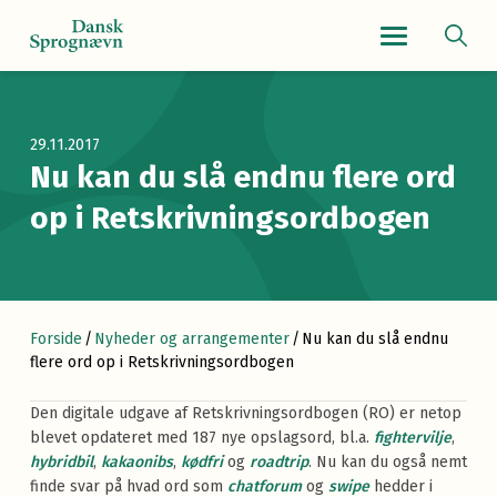
Navigationsmenu
29.11.2017
Nu kan du slå endnu flere ord
op i Retskrivningsordbogen
Forside
/
Nyheder og arrangementer
/
Nu kan du slå endnu
flere ord op i Retskrivningsordbogen
Den digitale udgave af Retskrivningsordbogen (RO) er netop
blevet opdateret med 187 nye opslagsord, bl.a.
fightervilje
,
hybridbil
,
kakaonibs
,
kødfri
og
roadtrip
. Nu kan du også nemt
finde svar på hvad ord som
chatforum
og
swipe
hedder i