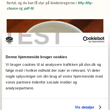
flertal, og du kan få styr på bindestregerne i
fifty-fifty-
chance
og
pdf-fil
.
TEST
Denne hjemmeside bruger cookies
Vi bruger cookies til at analysere trafikken på dsn.dk og
følge med i hvilket indhold der især er relevant. Vi deler
nogle oplysninger om din brug af vores hjemmeside med
vores partnere indenfor sociale medier og
analysepartnere.
Gå til listen med de 187 nye opslagsord
.
Læs mere om den løbende opdatering af RO
.
Vis detaljer